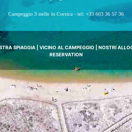
Campeggio 3 stelle in Corsica -
tel: +33 603 36 57 36
STRA SPIAGGIA
|
VICINO AL CAMPEGGIO
|
NOSTRI ALLOG
RESERVATION