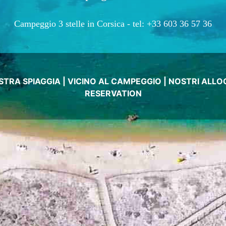
Campeggio 3 stelle in Corsica -
tel: +33 603 36 57 36
STRA SPIAGGIA
|
VICINO AL CAMPEGGIO
|
NOSTRI ALLOG
RESERVATION